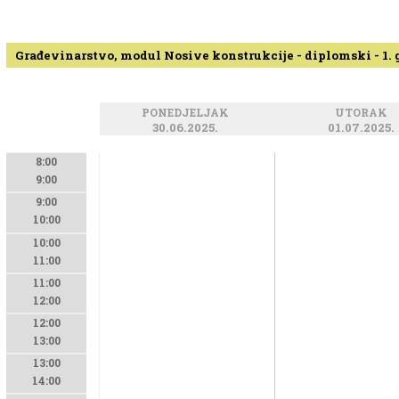
Građevinarstvo, modul Nosive konstrukcije - diplomski - 1.
PONEDJELJAK
UTORAK
30.06.2025.
01.07.2025.
8:00
9:00
9:00
10:00
10:00
11:00
11:00
12:00
12:00
13:00
13:00
14:00