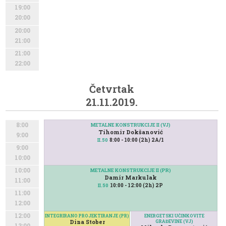
19:00
20:00
20:00
21:00
21:00
22:00
Četvrtak
21.11.2019.
8:00
METALNE KONSTRUKCIJE II (VJ)
Tihomir Dokšanović
9:00
8:00 - 10:00 (2h) 2A/1
II.50
9:00
10:00
10:00
METALNE KONSTRUKCIJE II (PR)
Damir Markulak
11:00
10:00 - 12:00 (2h) 2P
II.50
11:00
12:00
12:00
INTEGRIRANO PROJEKTIRANJE (PR)
ENERGETSKI UČINKOVITE
Dina Stober
GRAĐEVINE (VJ)
13:00