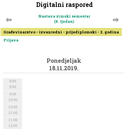
Digitalni raspored
Nastava zimski semestar
⇦
⇨
(8. tjedan)
Građevinarstvo - izvanredni - prijediplomski - 2. godina
Prijava
Ponedjeljak
18.11.2019.
8:00
9:00
9:00
10:00
10:00
11:00
11:00
12:00