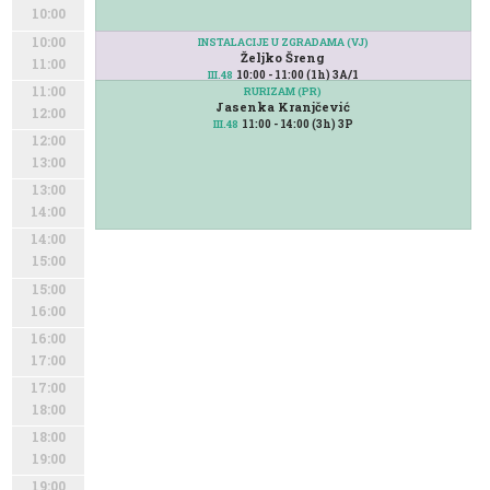
10:00
10:00
INSTALACIJE U ZGRADAMA (VJ)
Željko Šreng
11:00
10:00 - 11:00 (1h) 3A/1
III.48
11:00
RURIZAM (PR)
Jasenka Kranjčević
12:00
11:00 - 14:00 (3h) 3P
III.48
12:00
13:00
13:00
14:00
14:00
15:00
15:00
16:00
16:00
17:00
17:00
18:00
18:00
19:00
19:00