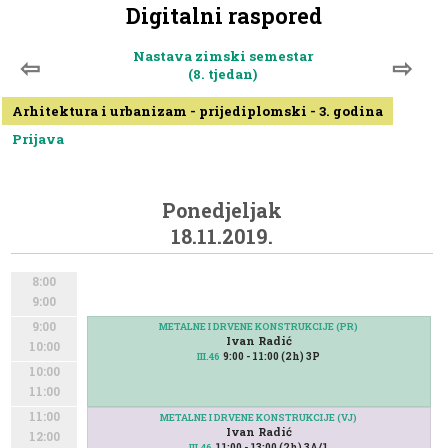
Digitalni raspored
Nastava zimski semestar
⇦
⇨
(8. tjedan)
Arhitektura i urbanizam - prijediplomski - 3. godina
Prijava
Ponedjeljak
18.11.2019.
8:00
9:00
9:00
METALNE I DRVENE KONSTRUKCIJE (PR)
Ivan Radić
10:00
9:00 - 11:00 (2h) 3P
III.46
10:00
11:00
11:00
METALNE I DRVENE KONSTRUKCIJE (VJ)
Ivan Radić
12:00
11:00 - 13:00 (2h) 3A/1
III.46