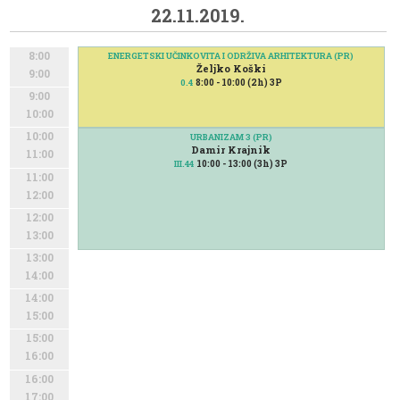
22.11.2019.
8:00
ENERGETSKI UČINKOVITA I ODRŽIVA ARHITEKTURA (PR)
Željko Koški
9:00
8:00 - 10:00 (2h) 3P
0.4
9:00
10:00
10:00
URBANIZAM 3 (PR)
Damir Krajnik
11:00
10:00 - 13:00 (3h) 3P
III.44
11:00
12:00
12:00
13:00
13:00
14:00
14:00
15:00
15:00
16:00
16:00
17:00