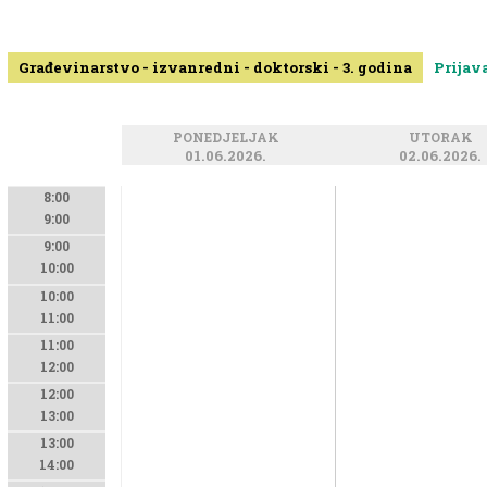
Građevinarstvo - izvanredni - doktorski - 3. godina
Prijav
PONEDJELJAK
UTORAK
01.06.2026.
02.06.2026.
8:00
9:00
9:00
10:00
10:00
11:00
11:00
12:00
12:00
13:00
13:00
14:00