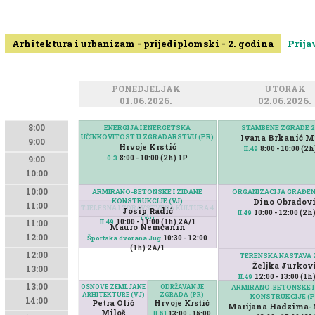
Arhitektura i urbanizam - prijediplomski - 2. godina
Prija
PONEDJELJAK
UTORAK
01.06.2026.
02.06.2026.
8:00
ENERGIJA I ENERGETSKA
STAMBENE ZGRADE 2
UČINKOVITOST U ZGRADARSTVU (PR)
Ivana Brkanić M
9:00
Hrvoje Krstić
8:00 - 10:00 (2
II.49
8:00 - 10:00 (2h) 1P
0.3
9:00
10:00
10:00
ARMIRANO-BETONSKE I ZIDANE
ORGANIZACIJA GRAĐEN
KONSTRUKCIJE (VJ)
Dino Obradov
11:00
TJELESNA I ZDRAVSTVENA KULTURA 4
Josip Radić
10:00 - 12:00 (2h
II.49
(VJ)
10:00 - 11:00 (1h) 2A/1
II.49
11:00
Mauro Nemčanin
12:00
10:30 - 12:00
Športska dvorana Jug
(1h) 2A/1
12:00
TERENSKA NASTAVA 2
Željka Jurkov
13:00
12:00 - 13:00 (1h
II.49
13:00
OSNOVE ZEMLJANE
ODRŽAVANJE
ARMIRANO-BETONSKE I
ARHITEKTURE (VJ)
ZGRADA (PR)
KONSTRUKCIJE (P
14:00
Petra Olić
Hrvoje Krstić
Marijana Hadzima-
Miloš
13:00 - 15:00
II.51