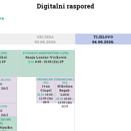
Digitalni raspored
va
SRIJEDA
TIJELOVO
03.06.2026.
04.06.2026.
 (PR)
POVIJEST ARHITEKTURE 2 (PR)
ihić
Sanja Lončar-Vicković
h) 2P
8:00 - 10:00 (2h) 2P
II.51
JA (VJ)
URBANIZAM 2
URBANIZAM 2
(VJ)
(VJ)
ić
Ivan
Nikolina
) 2A/1
Cingel
Raguž-
Lučić
10:00 -
III.43
12:00 (2h)
10:00 -
III.44
2B/3
12:00 (2h)
 (VJ)
2C/3
ić
) 2A/1
 ZIDANE
R)
Nyarko