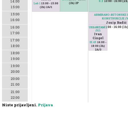
13:00 - 15:00 (2
0.2
14:00
(2h) 2P
13:00 - 15:00
Lab 1
15:00
(2h) 2A/1
15:00
ARMIRANO-BETONSKE I
KONSTRUKCIJE (V
16:00
Josip Radić
15:00 - 16:00 (1h
16:00
II.53
URBANIZAM 2
(VJ)
17:00
Ivan
Cingel
17:00
16:00 -
III.45
18:00
18:00 (2h)
2A/3
18:00
19:00
19:00
20:00
20:00
21:00
21:00
22:00
Niste prijavljeni.
Prijava