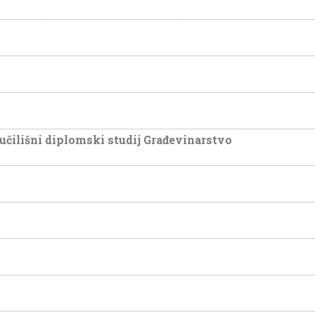
eučilišni diplomski studij Građevinarstvo