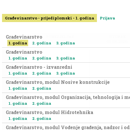
Građevinarstvo - prijediplomski - 1. godina
Prijava
Građevinarstvo
PONEDJELJAK
UTORAK
01.06.2026.
02.06.2026.
1. godina
2. godina
3. godina
Građevinarstvo
8:00
1. godina
2. godina
3. godina
9:00
9:00
Građevinarstvo - izvanredni
10:00
1. godina
2. godina
3. godina
10:00
Građevinarstvo, modul Nosive konstrukcije
11:00
1. godina
2. godina
11:00
Građevinarstvo, modul Organizacija, tehnologija i 
12:00
1. godina
2. godina
12:00
13:00
Građevinarstvo, modul Hidrotehnika
1. godina
2. godina
13:00
14:00
Građevinarstvo, modul Vođenje građenja, nadzor i od