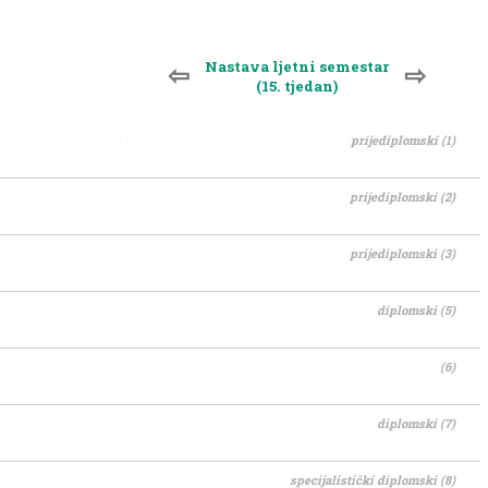
Nastava ljetni semestar
⇦
⇨
(15. tjedan)
PETAK
SUBOTA
prijediplomski (1)
05.06.2026.
06.06.2026.
prijediplomski (2)
prijediplomski (3)
diplomski (5)
(6)
diplomski (7)
specijalistički diplomski (8)