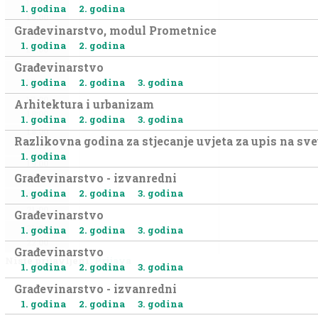
14:00
1. godina
2. godina
15:00
Građevinarstvo, modul Prometnice
15:00
1. godina
2. godina
16:00
Građevinarstvo
16:00
1. godina
2. godina
3. godina
17:00
17:00
Arhitektura i urbanizam
18:00
1. godina
2. godina
3. godina
18:00
Razlikovna godina za stjecanje uvjeta za upis na sv
19:00
1. godina
19:00
Građevinarstvo - izvanredni
20:00
1. godina
2. godina
3. godina
20:00
21:00
Građevinarstvo
21:00
1. godina
2. godina
3. godina
22:00
Građevinarstvo
Niste prijavljeni.
Prijava
1. godina
2. godina
3. godina
Građevinarstvo - izvanredni
1. godina
2. godina
3. godina