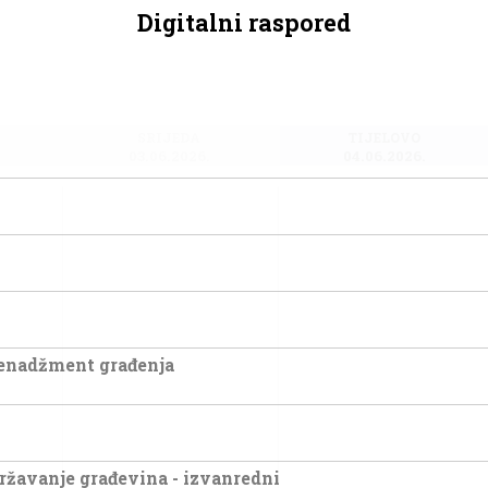
Digitalni raspored
SRIJEDA
TIJELOVO
03.06.2026.
04.06.2026.
menadžment građenja
ržavanje građevina - izvanredni