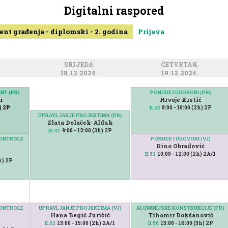
Digitalni raspored
nt građenja - diplomski - 2. godina
Prijava
SRIJEDA
ČETVRTAK
18.12.2024.
19.12.2024.
NT (PR)
NT (PR)
PONUDE I UGOVORI (PR)
r
r
Hrvoje Krstić
h) 2P
h) 2P
8:00 - 10:00 (2h) 2P
II.52
UPRAVLJANJE PROJEKTIMA (PR)
Zlata Dolaček-Alduk
9:00 - 12:00 (3h) 2P
III.47
KONTROLE
PONUDE I UGOVORI (VJ)
Dino Obradović
10:00 - 12:00 (2h) 2A/1
II.52
h) 2P
KONTROLE
UPRAVLJANJE PROJEKTIMA (VJ)
ALUMINIJSKE KONSTRUKCIJE (PR)
Hana Begić Juričić
Tihomir Dokšanović
13:00 - 15:00 (2h) 2A/1
13:00 - 16:00 (3h) 2P
II.52
II.50