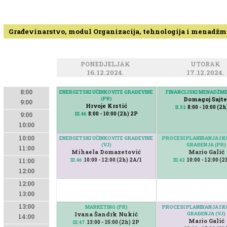
Građevinarstvo, modul Organizacija, tehnologija i menadžme
PONEDJELJAK
UTORAK
16.12.2024.
17.12.2024.
8:00
ENERGETSKI UČINKOVITE GRAĐEVINE
ENERGETSKI UČINKOVITE GRAĐEVINE
FINANCIJSKI MENADŽME
FINANCIJSKI MENADŽME
(PR)
(PR)
Domagoj Sajte
Domagoj Sajte
9:00
Hrvoje Krstić
Hrvoje Krstić
8:00 - 10:00 (2
8:00 - 10:00 (2
II.52
II.52
8:00 - 10:00 (2h) 2P
8:00 - 10:00 (2h) 2P
III.46
III.46
9:00
10:00
10:00
ENERGETSKI UČINKOVITE GRAĐEVINE
PROCESI PLANIRANJA I 
(VJ)
GRAĐENJA (PR)
11:00
Mihaela Domazetović
Mario Galić
10:00 - 12:00 (2h) 2A/1
10:00 - 12:00 (2
III.46
III.42
11:00
12:00
12:00
13:00
13:00
MARKETING (PR)
PROCESI PLANIRANJA I 
Ivana Šandrk Nukić
GRAĐENJA (VJ)
14:00
Mario Galić
13:00 - 15:00 (2h) 2P
III.47