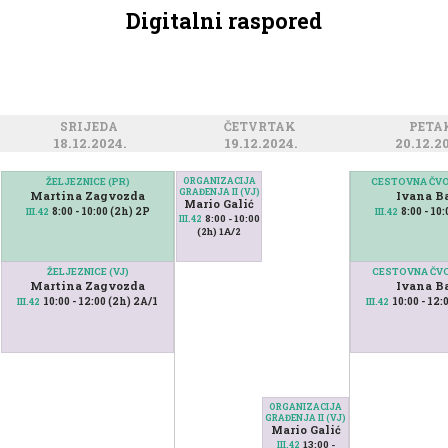
Digitalni raspored
SRIJEDA
ČETVRTAK
PET
18.12.2024.
19.12.2024.
20.12.2
ŽELJEZNICE (PR)
ORGANIZACIJA
CESTOVNA ČVO
GRAĐENJA II (VJ)
Martina Zagvozda
Ivana Ba
Mario Galić
8:00 - 10:00 (2h) 2P
8:00 - 10
III.42
III.42
8:00 - 10:00
III.42
(2h) 1A/2
ŽELJEZNICE (VJ)
CESTOVNA ČVO
Martina Zagvozda
Ivana Ba
10:00 - 12:00 (2h) 2A/1
10:00 - 12:
III.42
III.42
ORGANIZACIJA
GRAĐENJA II (VJ)
Mario Galić
13:00 -
III.42