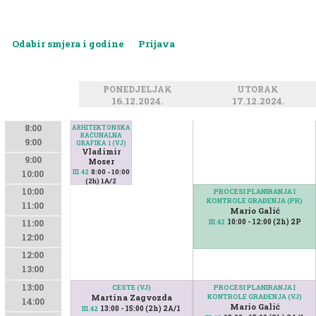
Odabir smjera i godine
Prijava
PONEDJELJAK
UTORAK
16.12.2024.
17.12.2024.
8:00
ARHITEKTONSKA
RAČUNALNA
9:00
GRAFIKA 1 (VJ)
Vladimir
9:00
Moser
8:00 - 10:00
III.42
10:00
(2h) 1A/2
10:00
PROCESI PLANIRANJA I
KONTROLE GRAĐENJA (PR)
11:00
Mario Galić
10:00 - 12:00 (2h) 2P
III.42
11:00
12:00
12:00
13:00
13:00
CESTE (VJ)
PROCESI PLANIRANJA I
Martina Zagvozda
KONTROLE GRAĐENJA (VJ)
14:00
Mario Galić
13:00 - 15:00 (2h) 2A/1
III.42