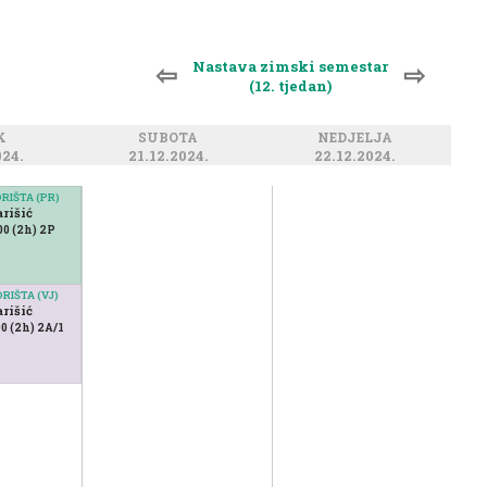
Nastava zimski semestar
⇦
⇨
(12. tjedan)
AK
SUBOTA
NEDJELJA
024.
21.12.2024.
22.12.2024.
RIŠTA (PR)
rišić
:00 (2h) 2P
RIŠTA (VJ)
rišić
00 (2h) 2A/1