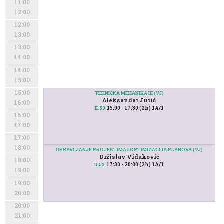
11:00
12:00
12:00
13:00
13:00
14:00
14:00
15:00
15:00
TEHNIČKA MEHANIKA III (VJ)
Aleksandar Jurić
16:00
15:00 - 17:30 (2h) 1A/1
II.53
16:00
17:00
17:00
18:00
UPRAVLJANJE PROJEKTIMA I OPTIMIZACIJA PLANOVA (VJ)
Držislav Vidaković
18:00
17:30 - 20:00 (2h) 1A/1
II.53
19:00
19:00
20:00
20:00
21:00