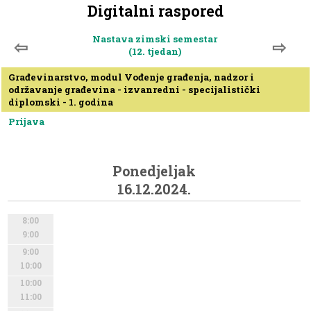
Digitalni raspored
Nastava zimski semestar
⇦
⇨
(12. tjedan)
Građevinarstvo, modul Vođenje građenja, nadzor i
održavanje građevina - izvanredni - specijalistički
diplomski - 1. godina
Prijava
Ponedjeljak
16.12.2024.
8:00
9:00
9:00
10:00
10:00
11:00