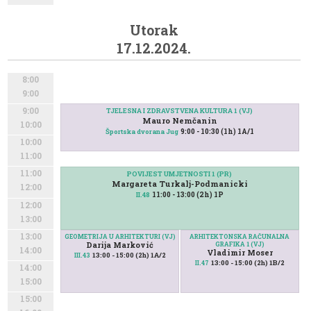
Utorak
17.12.2024.
8:00
9:00
9:00
TJELESNA I ZDRAVSTVENA KULTURA 1 (VJ)
Mauro Nemčanin
10:00
9:00 - 10:30 (1h) 1A/1
Športska dvorana Jug
10:00
11:00
11:00
POVIJEST UMJETNOSTI 1 (PR)
Margareta Turkalj-Podmanicki
12:00
11:00 - 13:00 (2h) 1P
II.48
12:00
13:00
13:00
GEOMETRIJA U ARHITEKTURI (VJ)
ARHITEKTONSKA RAČUNALNA
Darija Marković
GRAFIKA 1 (VJ)
14:00
Vladimir Moser
13:00 - 15:00 (2h) 1A/2
III.43
13:00 - 15:00 (2h) 1B/2
II.47
14:00
15:00
15:00