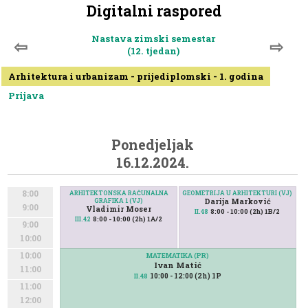
Digitalni raspored
Nastava zimski semestar
⇦
⇨
(12. tjedan)
Arhitektura i urbanizam - prijediplomski - 1. godina
Prijava
Ponedjeljak
16.12.2024.
8:00
ARHITEKTONSKA RAČUNALNA
GEOMETRIJA U ARHITEKTURI (VJ)
GRAFIKA 1 (VJ)
Darija Marković
9:00
Vladimir Moser
8:00 - 10:00 (2h) 1B/2
II.48
8:00 - 10:00 (2h) 1A/2
III.42
9:00
10:00
10:00
MATEMATIKA (PR)
Ivan Matić
11:00
10:00 - 12:00 (2h) 1P
II.48
11:00
12:00