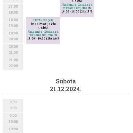
Cakić
Akademija -Zgrada za
17:00
vizualne umjetnosti
16:00 - 18:00 (2h) 1B/3
18:00
18:00
CRTANJE 1 (VJ)
Ines Matijević
19:00
Cakić
Akademija -Zgrada za
19:00
vizualne umjetnosti
18:00 - 20:00 (2h) 1A/3
20:00
20:00
21:00
21:00
22:00
Subota
21.12.2024.
8:00
9:00
9:00
10:00
10:00