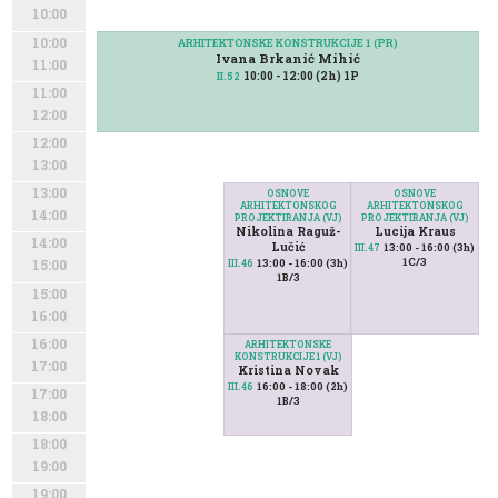
10:00
10:00
ARHITEKTONSKE KONSTRUKCIJE 1 (PR)
Ivana Brkanić Mihić
11:00
10:00 - 12:00 (2h) 1P
II.52
11:00
12:00
12:00
13:00
13:00
OSNOVE
OSNOVE
ARHITEKTONSKOG
ARHITEKTONSKOG
14:00
PROJEKTIRANJA (VJ)
PROJEKTIRANJA (VJ)
Nikolina Raguž-
Lucija Kraus
14:00
Lučić
13:00 - 16:00 (3h)
III.47
1C/3
13:00 - 16:00 (3h)
III.46
15:00
1B/3
15:00
16:00
16:00
ARHITEKTONSKE
KONSTRUKCIJE 1 (VJ)
17:00
Kristina Novak
16:00 - 18:00 (2h)
III.46
17:00
1B/3
18:00
18:00
19:00
19:00