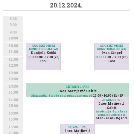
20.12.2024.
8:00
9:00
9:00
10:00
10:00
ARHITEKTONSKE
ARHITEKTONSKE
KONSTRUKCIJE 1 (VJ)
KONSTRUKCIJE 1 (VJ)
11:00
Danijela Koški
Ivan Cingel
10:00 - 12:00 (2h)
10:00 - 12:00 (2h)
III.44
III.43
11:00
1A/3
1C/3
12:00
12:00
13:00
13:00
CRTANJE 1 (PR)
Ines Matijević Cakić
14:00
13:00 - 14:00 (1h) 1P
Akademija -Zgrada za vizualne umjetnosti
14:00
CRTANJE 1 (VJ)
Ines Matijević
15:00
Cakić
Akademija -Zgrada za
15:00
vizualne umjetnosti
14:00 - 16:00 (2h) 1C/3
16:00
16:00
CRTANJE 1 (VJ)
Ines Matijević
17:00