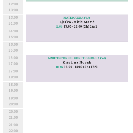
12:00
13:00
13:00
MATEMATIKA (VJ)
Ljerka Jukić Matić
14:00
13:00 - 15:00 (2h) 1A/1
II.50
14:00
15:00
15:00
16:00
16:00
ARHITEKTONSKE KONSTRUKCIJE 1 (VJ)
Kristina Novak
17:00
16:00 - 18:00 (2h) 1B/3
III.45
17:00
18:00
18:00
19:00
19:00
20:00
20:00
21:00
21:00
22:00