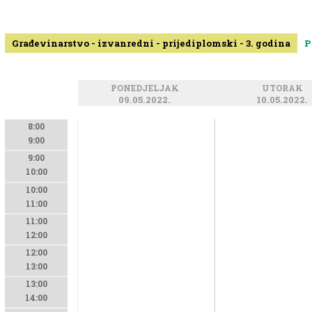
Građevinarstvo - izvanredni - prijediplomski - 3. godina
P
PONEDJELJAK
UTORAK
09.05.2022.
10.05.2022.
8:00
9:00
9:00
10:00
10:00
11:00
11:00
12:00
12:00
13:00
13:00
14:00