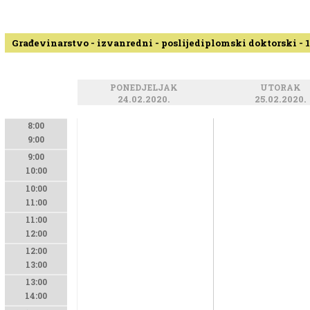
Građevinarstvo - izvanredni - poslijediplomski doktorski - 1
PONEDJELJAK
UTORAK
24.02.2020.
25.02.2020.
8:00
9:00
9:00
10:00
10:00
11:00
11:00
12:00
12:00
13:00
13:00
14:00