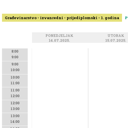
Građevinarstvo - izvanredni - prijediplomski - 1. godina
P
PONEDJELJAK
UTORAK
14.07.2025.
15.07.2025.
8:00
9:00
9:00
10:00
10:00
11:00
11:00
12:00
12:00
13:00
13:00
14:00