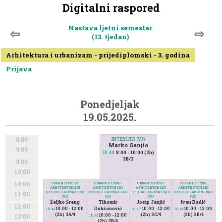
Digitalni raspored
Nastava ljetni semestar
⇦
⇨
(13. tjedan)
Arhitektura i urbanizam - prijediplomski - 3. godina
Prijava
Ponedjeljak
19.05.2025.
8:00
INTERIJER (VJ)
Marko Ganjto
9:00
8:00 - 10:00 (2h)
III.43
3B/3
9:00
10:00
10:00
URBANISTIČKO-
URBANISTIČKO-
URBANISTIČKO-
URBANISTIČKO-
ARHITEKTONSKI
ARHITEKTONSKI
ARHITEKTONSKI
ARHITEKTONSKI
STUDIO-ZAVRŠNI RAD
STUDIO-ZAVRŠNI RAD
STUDIO-ZAVRŠNI RAD
STUDIO-ZAVRŠNI RAD
11:00
(VJ)
(VJ)
(VJ)
(VJ)
Željko Šreng
Tihomir
Josip Janjić
Ivan Radić
11:00
Dokšanović
10:00 - 12:00
10:00 - 12:00
10:00 - 12:00
III.43
III.47
III.46
(2h) 3A/4
(2h) 3C/4
(2h) 3D/4
10:00 - 12:00
12:00
III.45
(2h) 3B/4