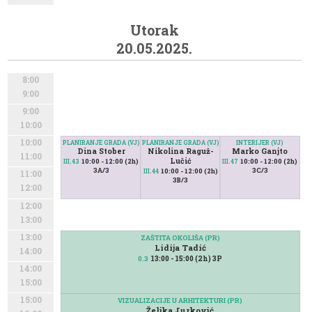
Utorak
20.05.2025.
8:00
9:00
9:00
10:00
10:00
PLANIRANJE GRADA (VJ)
PLANIRANJE GRADA (VJ)
INTERIJER (VJ)
Dina Stober
Nikolina Raguž-
Marko Ganjto
11:00
Lučić
10:00 - 12:00 (2h)
10:00 - 12:00 (2h)
III.43
III.47
3A/3
3C/3
10:00 - 12:00 (2h)
III.44
11:00
3B/3
12:00
12:00
13:00
13:00
ZAŠTITA OKOLIŠA (PR)
Lidija Tadić
14:00
13:00 - 15:00 (2h) 3P
0.3
14:00
15:00
15:00
VIZUALIZACIJE U ARHITEKTURI (PR)
Željka Jurković