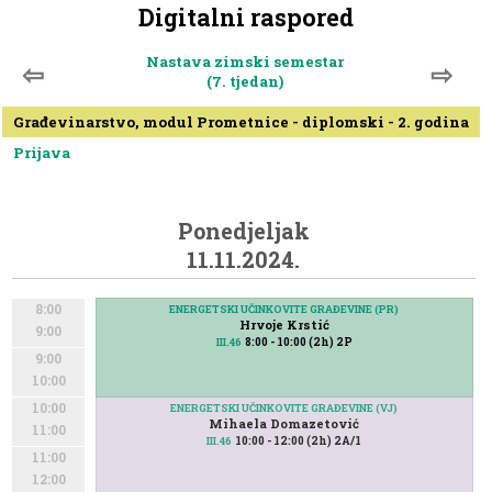
Digitalni raspored
Nastava zimski semestar
⇦
⇨
(7. tjedan)
Građevinarstvo, modul Prometnice - diplomski - 2. godina
Prijava
Ponedjeljak
11.11.2024.
8:00
ENERGETSKI UČINKOVITE GRAĐEVINE (PR)
ENERGETSKI UČINKOVITE GRAĐEVINE (PR)
Hrvoje Krstić
Hrvoje Krstić
9:00
8:00 - 10:00 (2h) 2P
8:00 - 10:00 (2h) 2P
III.46
III.46
9:00
10:00
10:00
ENERGETSKI UČINKOVITE GRAĐEVINE (VJ)
Mihaela Domazetović
11:00
10:00 - 12:00 (2h) 2A/1
III.46
11:00
12:00