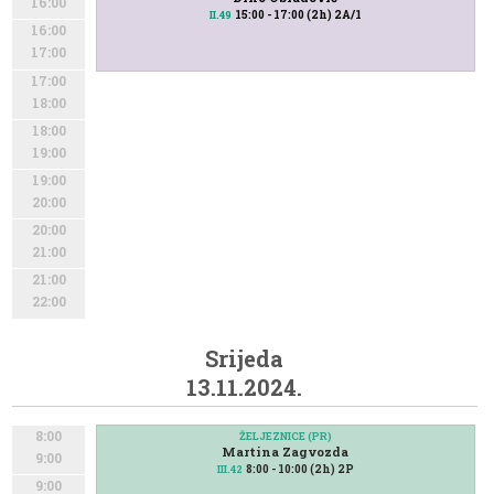
16:00
15:00 - 17:00 (2h) 2A/1
15:00 - 17:00 (2h) 2A/1
II.49
II.49
16:00
17:00
17:00
18:00
18:00
19:00
19:00
20:00
20:00
21:00
21:00
22:00
Srijeda
13.11.2024.
8:00
ŽELJEZNICE (PR)
Martina Zagvozda
9:00
8:00 - 10:00 (2h) 2P
III.42
9:00