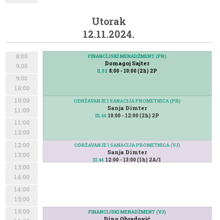
Utorak
12.11.2024.
8:00
FINANCIJSKI MENADŽMENT (PR)
FINANCIJSKI MENADŽMENT (PR)
Domagoj Sajter
Domagoj Sajter
9:00
8:00 - 10:00 (2h) 2P
8:00 - 10:00 (2h) 2P
II.52
II.52
9:00
10:00
10:00
ODRŽAVANJE I SANACIJA PROMETNICA (PR)
Sanja Dimter
11:00
10:00 - 12:00 (2h) 2P
III.44
11:00
12:00
12:00
ODRŽAVANJE I SANACIJA PROMETNICA (VJ)
Sanja Dimter
13:00
12:00 - 13:00 (1h) 2A/1
III.44
13:00
14:00
14:00
15:00
15:00
FINANCIJSKI MENADŽMENT (VJ)
FINANCIJSKI MENADŽMENT (VJ)
Dino Obradović
Dino Obradović