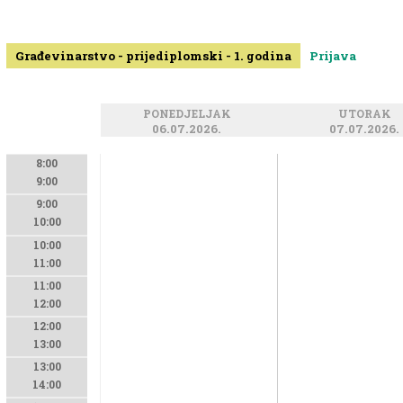
Građevinarstvo - prijediplomski - 1. godina
Prijava
PONEDJELJAK
UTORAK
06.07.2026.
07.07.2026.
8:00
9:00
9:00
10:00
10:00
11:00
11:00
12:00
12:00
13:00
13:00
14:00