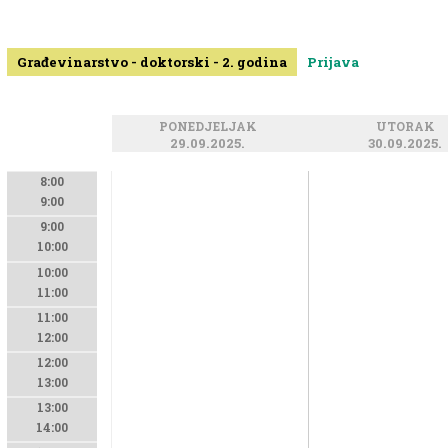
Građevinarstvo - doktorski - 2. godina
Prijava
PONEDJELJAK
UTORAK
29.09.2025.
30.09.2025.
8:00
9:00
9:00
10:00
10:00
11:00
11:00
12:00
12:00
13:00
13:00
14:00