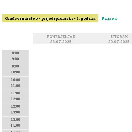
Građevinarstvo - prijediplomski - 1. godina
Prijava
PONEDJELJAK
UTORAK
28.07.2025.
29.07.2025.
8:00
9:00
9:00
10:00
10:00
11:00
11:00
12:00
12:00
13:00
13:00
14:00