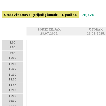
Građevinarstvo - prijediplomski - 1. godina
Prijava
PONEDJELJAK
UTORAK
28.07.2025.
29.07.2025.
8:00
9:00
9:00
10:00
10:00
11:00
11:00
12:00
12:00
13:00
13:00
14:00