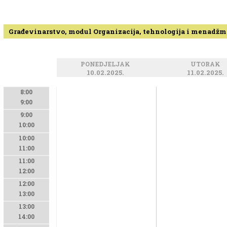
Građevinarstvo, modul Organizacija, tehnologija i menadžme
PONEDJELJAK
UTORAK
10.02.2025.
11.02.2025.
8:00
9:00
9:00
10:00
10:00
11:00
11:00
12:00
12:00
13:00
13:00
14:00