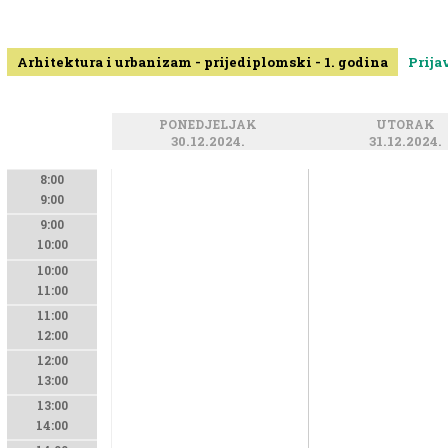
Arhitektura i urbanizam - prijediplomski - 1. godina
Prija
PONEDJELJAK
UTORAK
30.12.2024.
31.12.2024.
8:00
9:00
9:00
10:00
10:00
11:00
11:00
12:00
12:00
13:00
13:00
14:00