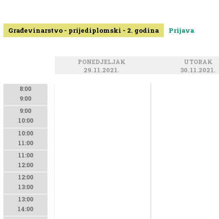
Građevinarstvo - prijediplomski - 2. godina
Prijava
PONEDJELJAK
UTORAK
29.11.2021.
30.11.2021.
8:00
9:00
9:00
10:00
10:00
11:00
11:00
12:00
12:00
13:00
13:00
14:00