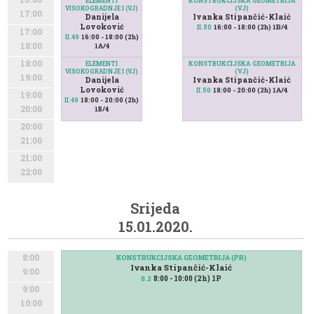
ELEMENTI
KONSTRUKCIJSKA GEOMETRIJA
VISOKOGRADNJE I (VJ)
(VJ)
17:00
Danijela
Ivanka Stipančić-Klaić
Lovoković
16:00 - 18:00 (2h) 1B/4
II.50
17:00
16:00 - 18:00 (2h)
II.49
18:00
1A/4
18:00
ELEMENTI
KONSTRUKCIJSKA GEOMETRIJA
VISOKOGRADNJE I (VJ)
(VJ)
19:00
Danijela
Ivanka Stipančić-Klaić
Lovoković
18:00 - 20:00 (2h) 1A/4
II.50
19:00
18:00 - 20:00 (2h)
II.49
20:00
1B/4
20:00
21:00
21:00
22:00
Srijeda
15.01.2020.
8:00
KONSTRUKCIJSKA GEOMETRIJA (PR)
Ivanka Stipančić-Klaić
9:00
8:00 - 10:00 (2h) 1P
0.2
9:00
10:00