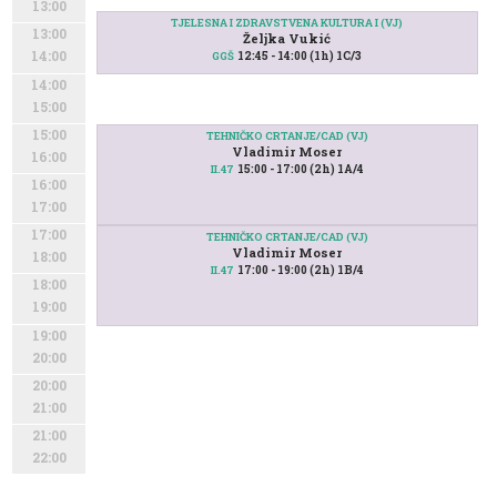
13:00
TJELESNA I ZDRAVSTVENA KULTURA I (VJ)
13:00
Željka Vukić
12:45 - 14:00 (1h) 1C/3
14:00
GGŠ
14:00
15:00
15:00
TEHNIČKO CRTANJE/CAD (VJ)
Vladimir Moser
16:00
15:00 - 17:00 (2h) 1A/4
II.47
16:00
17:00
17:00
TEHNIČKO CRTANJE/CAD (VJ)
Vladimir Moser
18:00
17:00 - 19:00 (2h) 1B/4
II.47
18:00
19:00
19:00
20:00
20:00
21:00
21:00
22:00