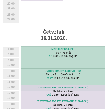
20:00
21:00
21:00
22:00
Četvrtak
16.01.2020.
8:00
MATEMATIKA I (PR)
Ivan Matić
9:00
8:00 - 10:00 (2h) 1P
0.2
9:00
10:00
10:00
UVOD U GRADITELJSTVO (PR)
Sanja Lončar-Vicković
11:00
10:00 - 12:00 (2h) 1P
III.47
11:00
12:00
TJELESNA I ZDRAVSTVENA KULTURA I (VJ)
Željka Vukić
12:00
11:30 - 12:45 (1h) 1A/3
GGŠ
13:00
TJELESNA I ZDRAVSTVENA KULTURA I (VJ)
13:00
Željka Vukić
12:45 - 14:00 (1h) 1B/3
14:00
GGŠ