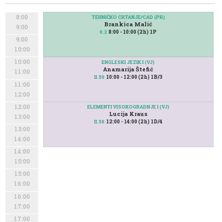
8:00
TEHNIČKO CRTANJE/CAD (PR)
Brankica Malić
9:00
8:00 - 10:00 (2h) 1P
0.2
9:00
10:00
10:00
ENGLESKI JEZIK I (VJ)
Anamarija Štefić
11:00
10:00 - 12:00 (2h) 1B/3
II.50
11:00
12:00
12:00
ELEMENTI VISOKOGRADNJE I (VJ)
Lucija Kraus
13:00
12:00 - 14:00 (2h) 1D/4
II.50
13:00
14:00
14:00
15:00
15:00
16:00
16:00
17:00
17:00