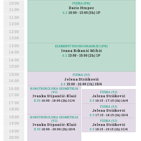
10:00
FIZIKA (PR)
Dario Hrupec
11:00
10:00 - 13:00 (3h) 1P
0.2
11:00
12:00
12:00
13:00
13:00
ELEMENTI VISOKOGRADNJE I (PR)
Ivana Brkanić Mihić
14:00
13:00 - 15:00 (2h) 1P
0.2
14:00
15:00
15:00
FIZIKA (VJ)
Jelena Strišković
16:00
15:00 - 16:00 (1h) 1B/4
0.5
16:00
KONSTRUKCIJSKA GEOMETRIJA
(VJ)
FIZIKA (VJ)
17:00
Ivanka Stipančić-Klaić
Jelena Strišković
16:00 - 18:00 (2h) 1C/4
16:15 - 17:15 (1h) 1A/4
II.50
0.5
17:00
FIZIKA (VJ)
18:00
Jelena Strišković
17:15 - 18:15 (1h) 1D/4
0.5
18:00
KONSTRUKCIJSKA GEOMETRIJA
(VJ)
FIZIKA (VJ)
19:00
Ivanka Stipančić-Klaić
Jelena Strišković
18:00 - 20:00 (2h) 1D/4
18:15 - 19:15 (1h) 1C/4
II.50
0.5
19:00
20:00