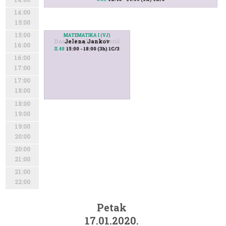
14:00
15:00
15:00
MATEMATIKA I (VJ)
MATEMATIKA I (VJ)
Darija Brajković Zorić
Jelena Jankov
16:00
15:00 - 18:00 (3h) 1C/3
15:00 - 18:00 (3h) 1B/3
II.50
II.49
16:00
17:00
17:00
18:00
18:00
19:00
19:00
20:00
20:00
21:00
21:00
22:00
Petak
17.01.2020.