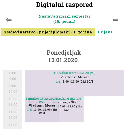
Digitalni raspored
Nastava zimski semestar
⇦
⇨
(16. tjedan)
Građevinarstvo - prijediplomski - 1. godina
Prijava
Ponedjeljak
13.01.2020.
8:00
TEHNIČKO CRTANJE/CAD (VJ)
Vladimir Moser
9:00
8:00 - 10:00 (2h) 1C/4
II.47
9:00
10:00
10:00
TEHNIČKO CRTANJE/CAD
ENGLESKI JEZIK I (VJ)
NJEMAČKI JEZIK I (VJ)
Lidija Kraljević
(VJ)
Anamarija Štefić
11:00
Vladimir Moser
10:00 - 12:00 (2h)
10:00 - 12:00 (2h)
III.47
II.50
10:00 - 12:00 (2h)
II.47
1A/3
1A/1
11:00
1D/4
12:00
12:00