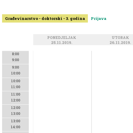
Građevinarstvo - doktorski - 3. godina
Prijava
PONEDJELJAK
UTORAK
25.11.2019.
26.11.2019.
8:00
9:00
9:00
10:00
10:00
11:00
11:00
12:00
12:00
13:00
13:00
14:00