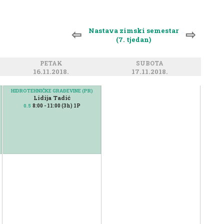
Nastava zimski semestar
⇦
⇨
(7. tjedan)
PETAK
SUBOTA
16.11.2018.
17.11.2018.
HIDROTEHNIČKE GRAĐEVINE (PR)
Lidija Tadić
8:00 - 11:00 (3h) 1P
0.5