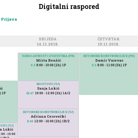
Digitalni raspored
Prijava
SRIJEDA
ČETVRTAK
14.11.2018.
15.11.2018.
VJEROJATNOST I STATISTIKA (PR)
BETONSKE KONSTRUKCIJE II (PR)
Mirta Benšić
Damir Varevac
8:00 - 10:00 (2h) 1P
8:00 - 11:00 (3h) 1P
0.5
0.3
MOSTOVI I (VJ)
ić
Sanja Lukić
h) 1P
10:00 - 12:00 (2h) 1A/2
III.47
BETONSKE KONSTRUKCIJE II (VJ)
Adriana Cerovečki
12:00 - 14:00 (2h) 1B/2
II.49
VI I (VJ)
a Lukić
:00 - 15:00
h) 1B/2