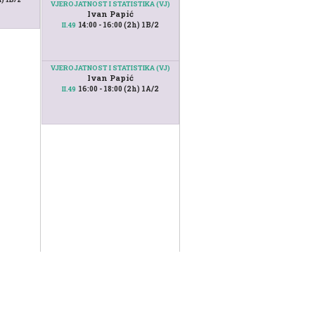
VJEROJATNOST I STATISTIKA (VJ)
Ivan Papić
14:00 - 16:00 (2h) 1B/2
II.49
VJEROJATNOST I STATISTIKA (VJ)
Ivan Papić
16:00 - 18:00 (2h) 1A/2
II.49