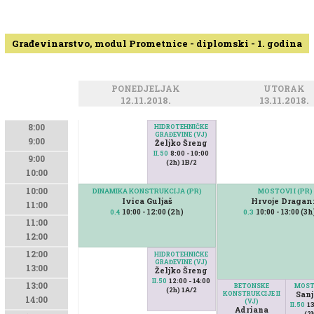
Građevinarstvo, modul Prometnice - diplomski - 1. godina
PONEDJELJAK
UTORAK
12.11.2018.
13.11.2018.
8:00
HIDROTEHNIČKE
GRAĐEVINE (VJ)
9:00
Željko Šreng
8:00 - 10:00
II.50
9:00
(2h) 1B/2
10:00
10:00
DINAMIKA KONSTRUKCIJA (PR)
MOSTOVI I (PR)
Ivica Guljaš
Hrvoje Dragan
11:00
10:00 - 12:00 (2h)
10:00 - 13:00 (3
0.4
0.3
11:00
12:00
12:00
HIDROTEHNIČKE
GRAĐEVINE (VJ)
13:00
Željko Šreng
12:00 - 14:00
II.50
13:00
BETONSKE
MOSTO
(2h) 1A/2
KONSTRUKCIJE II
Sanj
14:00
(VJ)
13
II.50
Adriana
(2