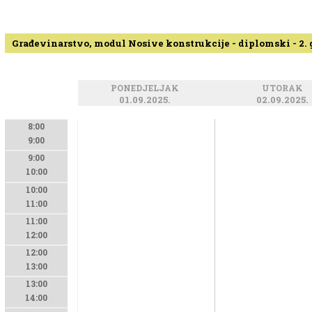
Građevinarstvo, modul Nosive konstrukcije - diplomski - 2.
PONEDJELJAK
UTORAK
01.09.2025.
02.09.2025.
8:00
9:00
9:00
10:00
10:00
11:00
11:00
12:00
12:00
13:00
13:00
14:00