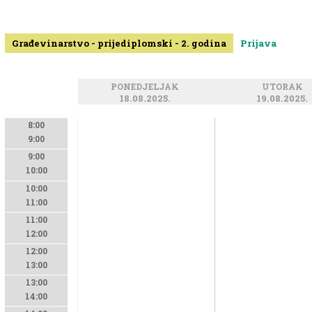
Građevinarstvo - prijediplomski - 2. godina
Prijava
PONEDJELJAK
UTORAK
18.08.2025.
19.08.2025.
8:00
9:00
9:00
10:00
10:00
11:00
11:00
12:00
12:00
13:00
13:00
14:00