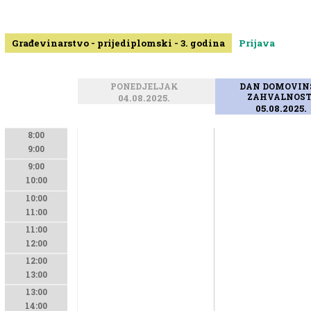
Građevinarstvo - prijediplomski - 3. godina
Prijava
PONEDJELJAK
DAN DOMOVIN
04.08.2025.
ZAHVALNOS
05.08.2025.
8:00
9:00
9:00
10:00
10:00
11:00
11:00
12:00
12:00
13:00
13:00
14:00