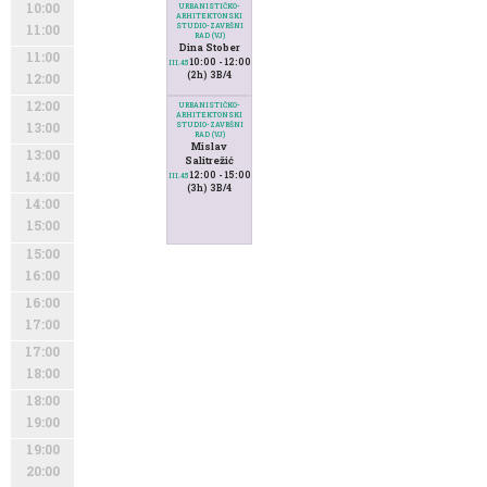
10:00
URBANISTIČKO-
ARHITEKTONSKI
STUDIO-ZAVRŠNI
11:00
RAD (VJ)
Dina Stober
11:00
10:00 - 12:00
III.45
(2h) 3B/4
12:00
12:00
URBANISTIČKO-
ARHITEKTONSKI
STUDIO-ZAVRŠNI
13:00
RAD (VJ)
Mislav
13:00
Salitrežić
12:00 - 15:00
14:00
III.45
(3h) 3B/4
14:00
15:00
15:00
16:00
16:00
17:00
17:00
18:00
18:00
19:00
19:00
20:00