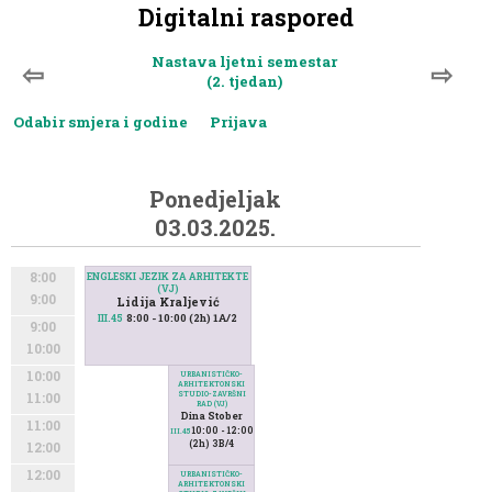
Digitalni raspored
Nastava ljetni semestar
⇦
⇨
(2. tjedan)
Odabir smjera i godine
Prijava
Ponedjeljak
03.03.2025.
8:00
ENGLESKI JEZIK ZA ARHITEKTE
(VJ)
9:00
Lidija Kraljević
8:00 - 10:00 (2h) 1A/2
III.45
9:00
10:00
10:00
URBANISTIČKO-
ARHITEKTONSKI
STUDIO-ZAVRŠNI
11:00
RAD (VJ)
Dina Stober
11:00
10:00 - 12:00
III.45
(2h) 3B/4
12:00
12:00
URBANISTIČKO-
ARHITEKTONSKI