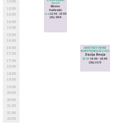
STUDIO-ZAVRŠNI
13:00
RAD (VJ)
Mislav
13:00
Salitrežić
12:00 - 15:00
14:00
III.45
(3h) 3B/4
14:00
15:00
15:00
16:00
16:00
ARHITEKTONSKE
KONSTRUKCIJE 2 (VJ)
17:00
Darija Benja
16:00 - 18:00
III.45
17:00
(2h) 1C/3
18:00
18:00
19:00
19:00
20:00
20:00
21:00
21:00
22:00