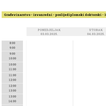
Građevinarstvo - izvanredni - poslijediplomski doktorski - 1
PONEDJELJAK
UTORAK
03.03.2025.
04.03.2025.
8:00
9:00
9:00
10:00
10:00
11:00
11:00
12:00
12:00
13:00
13:00
14:00