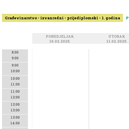
Građevinarstvo - izvanredni - prijediplomski - 1. godina
P
PONEDJELJAK
UTORAK
10.02.2025.
11.02.2025.
8:00
9:00
9:00
10:00
10:00
11:00
11:00
12:00
12:00
13:00
13:00
14:00