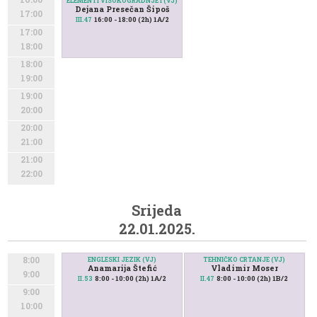
ELEMENTI VISOKOGRADNJE I (VJ)
Dejana Presečan Šipoš
17:00
16:00 - 18:00 (2h) 1A/2
III.47
17:00
18:00
18:00
19:00
19:00
20:00
20:00
21:00
21:00
22:00
Srijeda
22.01.2025.
8:00
ENGLESKI JEZIK (VJ)
TEHNIČKO CRTANJE (VJ)
Anamarija Štefić
Vladimir Moser
9:00
8:00 - 10:00 (2h) 1A/2
8:00 - 10:00 (2h) 1B/2
II.53
II.47
9:00
10:00