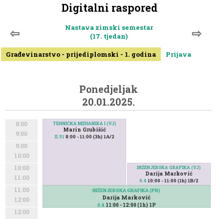
Digitalni raspored
Nastava zimski semestar
⇦
⇨
(17. tjedan)
Građevinarstvo - prijediplomski - 1. godina
Prijava
Ponedjeljak
20.01.2025.
8:00
TEHNIČKA MEHANIKA I (VJ)
Marin Grubišić
9:00
8:00 - 11:00 (3h) 1A/2
II.51
9:00
10:00
10:00
INŽENJERSKA GRAFIKA (VJ)
Darija Marković
11:00
10:00 - 11:00 (1h) 1B/2
0.4
11:00
INŽENJERSKA GRAFIKA (PR)
Darija Marković
12:00
11:00 - 12:00 (1h) 1P
0.4
12:00