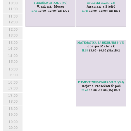
10:00
TEHNIČKO CRTANJE (VJ)
ENGLESKI JEZIK (VJ)
Vladimir Moser
Anamarija Štefić
11:00
10:00 - 12:00 (2h) 1A/2
10:00 - 12:00 (2h) 1B/2
II.47
III.44
11:00
12:00
12:00
13:00
13:00
MATEMATIKA ZA INŽENJERE I (VJ)
Josipa Matotek
14:00
13:00 - 16:00 (3h) 1B/2
II.48
14:00
15:00
15:00
16:00
16:00
ELEMENTI VISOKOGRADNJE I (VJ)
Dejana Presečan Šipoš
17:00
16:00 - 18:00 (2h) 1B/2
III.43
17:00
18:00
18:00
19:00
19:00
20:00