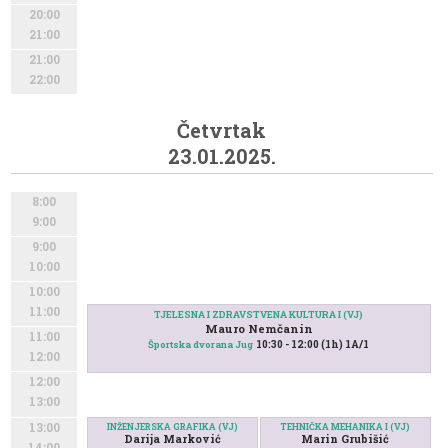
20:00
21:00
21:00
22:00
Četvrtak
23.01.2025.
8:00
9:00
9:00
10:00
10:00
11:00
TJELESNA I ZDRAVSTVENA KULTURA I (VJ)
Mauro Nemčanin
11:00
10:30 - 12:00 (1h) 1A/1
Športska dvorana Jug
12:00
12:00
13:00
13:00
INŽENJERSKA GRAFIKA (VJ)
TEHNIČKA MEHANIKA I (VJ)
Darija Marković
Marin Grubišić
14:00