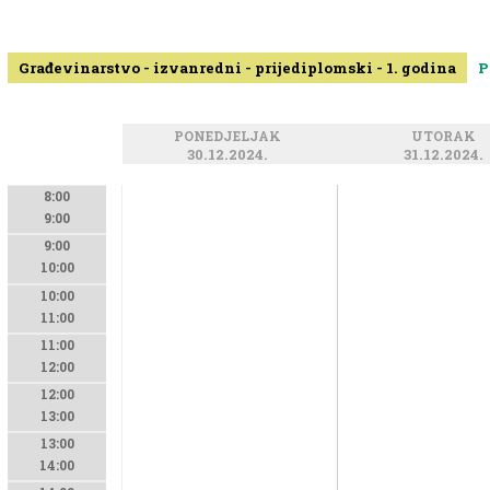
Građevinarstvo - izvanredni - prijediplomski - 1. godina
P
PONEDJELJAK
UTORAK
30.12.2024.
31.12.2024.
8:00
9:00
9:00
10:00
10:00
11:00
11:00
12:00
12:00
13:00
13:00
14:00