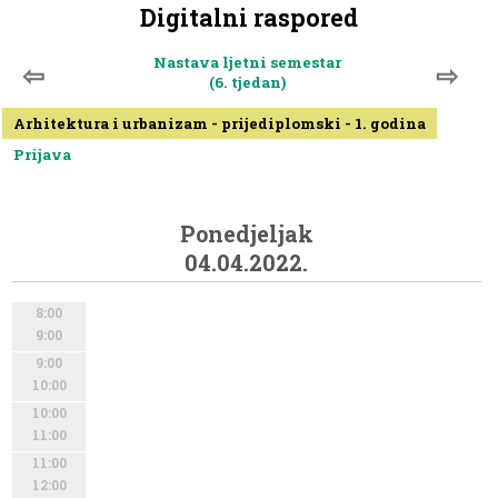
Digitalni raspored
Nastava ljetni semestar
⇦
⇨
(6. tjedan)
Arhitektura i urbanizam - prijediplomski - 1. godina
Prijava
Ponedjeljak
04.04.2022.
8:00
9:00
9:00
10:00
10:00
11:00
11:00
12:00