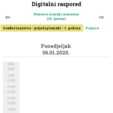
Digitalni raspored
Nastava zimski semestar
⇦
⇨
(15. tjedan)
Građevinarstvo - prijediplomski - 1. godina
Prijava
Ponedjeljak
06.01.2020.
8:00
9:00
9:00
10:00
10:00
11:00
11:00
12:00
12:00