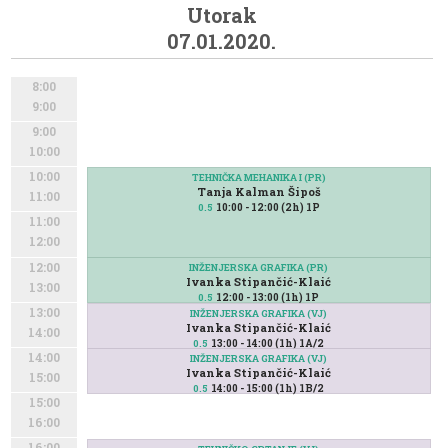
Utorak
07.01.2020.
8:00
9:00
9:00
10:00
10:00
TEHNIČKA MEHANIKA I (PR)
Tanja Kalman Šipoš
11:00
10:00 - 12:00 (2h) 1P
0.5
11:00
12:00
12:00
INŽENJERSKA GRAFIKA (PR)
Ivanka Stipančić-Klaić
13:00
12:00 - 13:00 (1h) 1P
0.5
13:00
INŽENJERSKA GRAFIKA (VJ)
Ivanka Stipančić-Klaić
14:00
13:00 - 14:00 (1h) 1A/2
0.5
14:00
INŽENJERSKA GRAFIKA (VJ)
Ivanka Stipančić-Klaić
15:00
14:00 - 15:00 (1h) 1B/2
0.5
15:00
16:00
16:00