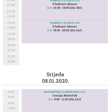
TEHNIČKO CRTANJE (VJ)
Vladimir Moser
17:00
16:00 - 18:00 (2h) 1B/2
II.47
17:00
18:00
18:00
TEHNIČKO CRTANJE (VJ)
Vladimir Moser
19:00
18:00 - 20:00 (2h) 1A/2
II.47
19:00
20:00
20:00
21:00
21:00
22:00
Srijeda
08.01.2020.
8:00
MATEMATIKA ZA INŽENJERE I (VJ)
Josipa Matotek
9:00
8:00 - 11:00 (3h) 1A/2
II.51
9:00
10:00