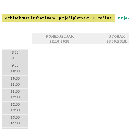
Arhitektura i urbanizam - prijediplomski - 3. godina
Prija
PONEDJELJAK
UTORAK
22.10.2018.
23.10.2018.
8:00
9:00
9:00
10:00
10:00
11:00
11:00
12:00
12:00
13:00
13:00
14:00