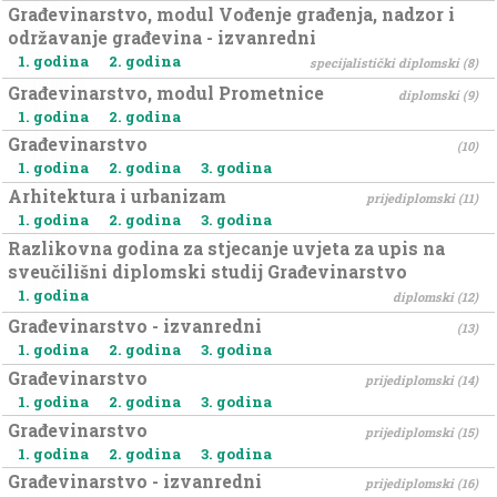
13:00
Građevinarstvo, modul Vođenje građenja, nadzor i
održavanje građevina - izvanredni
13:00
14:00
1. godina
2. godina
specijalistički diplomski (8)
14:00
Građevinarstvo, modul Prometnice
diplomski (9)
15:00
1. godina
2. godina
15:00
Građevinarstvo
(10)
16:00
1. godina
2. godina
3. godina
16:00
Arhitektura i urbanizam
prijediplomski (11)
17:00
1. godina
2. godina
3. godina
17:00
Razlikovna godina za stjecanje uvjeta za upis na
18:00
sveučilišni diplomski studij Građevinarstvo
18:00
1. godina
diplomski (12)
19:00
Građevinarstvo - izvanredni
(13)
19:00
1. godina
2. godina
3. godina
20:00
Građevinarstvo
prijediplomski (14)
20:00
1. godina
2. godina
3. godina
21:00
Građevinarstvo
prijediplomski (15)
21:00
1. godina
2. godina
3. godina
22:00
Građevinarstvo - izvanredni
prijediplomski (16)