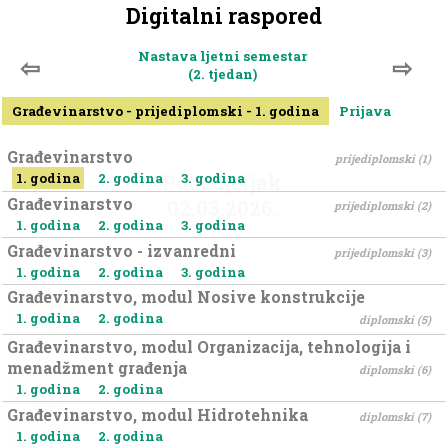
Digitalni raspored
Nastava ljetni semestar
⇦
⇨
(2. tjedan)
Građevinarstvo - prijediplomski - 1. godina
Prijava
Građevinarstvo
prijediplomski (1)
Ponedjeljak
1. godina
2. godina
3. godina
Građevinarstvo
02.03.2026.
prijediplomski (2)
1. godina
2. godina
3. godina
Građevinarstvo - izvanredni
prijediplomski (3)
8:00
1. godina
2. godina
3. godina
9:00
Građevinarstvo, modul Nosive konstrukcije
9:00
1. godina
2. godina
10:00
diplomski (5)
Građevinarstvo, modul Organizacija, tehnologija i
10:00
11:00
menadžment građenja
diplomski (6)
1. godina
2. godina
11:00
12:00
Građevinarstvo, modul Hidrotehnika
diplomski (7)
12:00
1. godina
2. godina